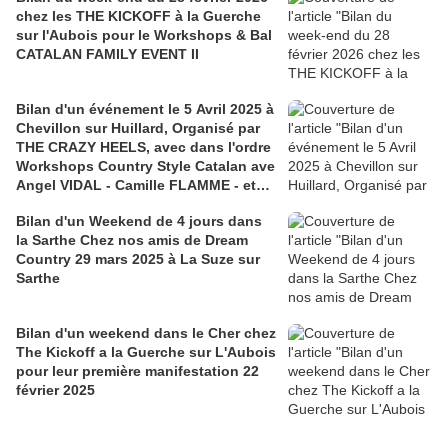
chez les THE KICKOFF à la Guerche
sur l'Aubois pour le Workshops & Bal
CATALAN FAMILY EVENT II
Bilan d'un événement le 5 Avril 2025 à
Chevillon sur Huillard, Organisé par
THE CRAZY HEELS, avec dans l'ordre
Workshops Country Style Catalan ave
Angel VIDAL - Camille FLAMME - et
quelques pas avec Camille - Angel &
Bilan d'un Weekend de 4 jours dans
Théo - ensuite la remise des lots -
la Sarthe Chez nos amis de Dream
tous en shorts - et un peu de folie -
Country 29 mars 2025 à La Suze sur
des vidéos et photos du bal de Zaza -
Sarthe
Animation Gillou-Théo- Zaza - Merci à
Sosso pour les photos
Bilan d'un weekend dans le Cher chez
The Kickoff a la Guerche sur L'Aubois
pour leur première manifestation 22
février 2025