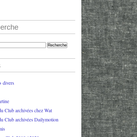
erche
s
 divers
rtine
du Club archivées chez Wat
du Club archivées Dailymotion
mis