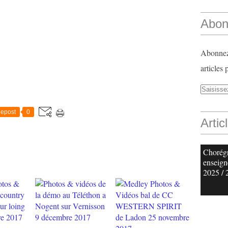
Abon
Abonnez-
articles 
epost
0
Artic
Chorég
enseign
2025 / 