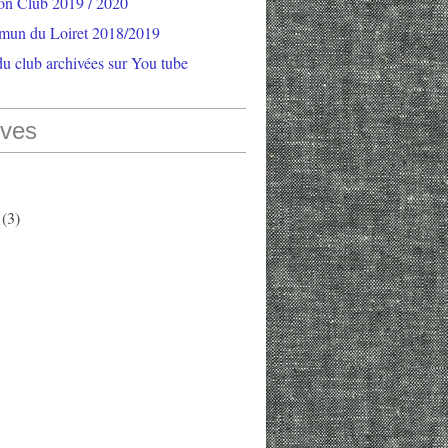
ion Club 2019 / 2020
mun du Loiret 2018/2019
u club archivées sur You tube
ives
(3)