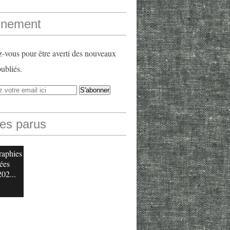
nement
vous pour être averti des nouveaux
publiés.
les parus
raphies
ées
202...