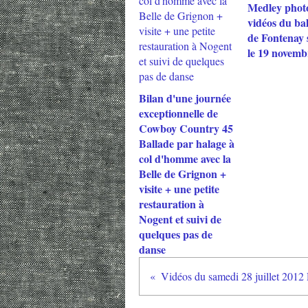
Medley phot
vidéos du ba
de Fontenay 
le 19 novemb
Bilan d'une journée
exceptionnelle de
Cowboy Country 45
Ballade par halage à
col d'homme avec la
Belle de Grignon +
visite + une petite
restauration à
Nogent et suivi de
quelques pas de
danse