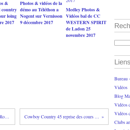
os &
Photos & vidéos de la
l country
démo au Téléthon a
Medley Photos &
sur loing
Nogent sur Vernisson
Vidéos bal de CC
re 2017
9 décembre 2017
WESTERN SPIRIT
Rech
de Ladon 25
novembre 2017
Lien
Bureau +
Vidéos
Blog Ma
Vidéos 
Vidéos 
Vidéos du samedi 28 juillet 2012 Rogny-Les-Sept-Ecluses
Cowboy Country 45 reprise des cours le 26 Septembre 2012
Clubs a