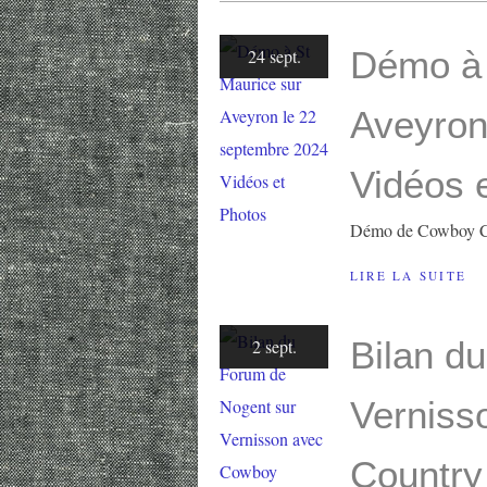
Démo à 
24 sept.
Aveyron
Vidéos 
Démo de Cowboy C
LIRE LA SUITE
Bilan d
2 sept.
Verniss
Country