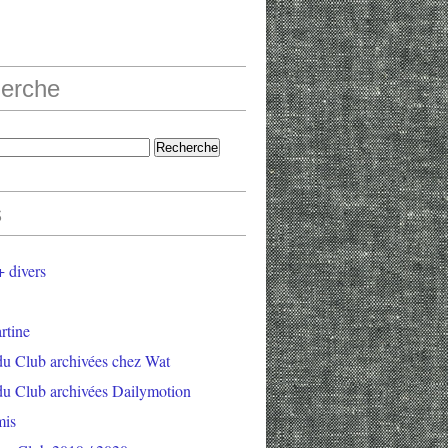
erche
s
 divers
rtine
du Club archivées chez Wat
du Club archivées Dailymotion
mis