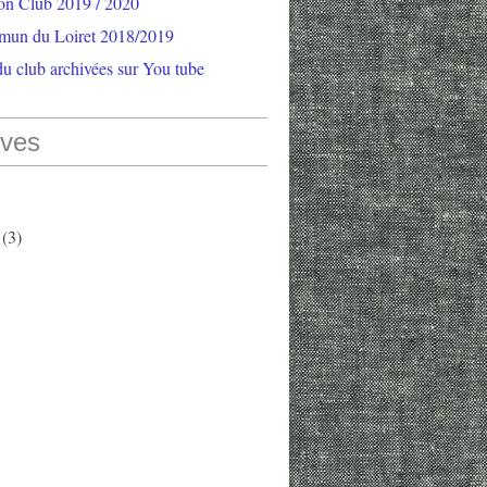
ion Club 2019 / 2020
mun du Loiret 2018/2019
u club archivées sur You tube
ives
(3)