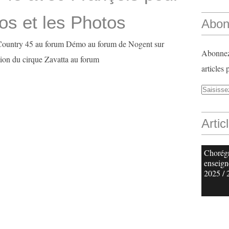
os et les Photos
Abon
untry 45 au forum Démo au forum de Nogent sur
Abonnez-
tion du cirque Zavatta au forum
articles 
Artic
Chorég
enseign
2025 / 