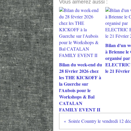
Vous aimerez aussi :
Bilan d'un w
à Brienne le
organisé par
Bilan du week-end du
ELECTRIC
28 février 2026 chez
le 21 Février
les THE KICKOFF à
la Guerche sur
l'Aubois pour le
Workshops & Bal
CATALAN
FAMILY EVENT II