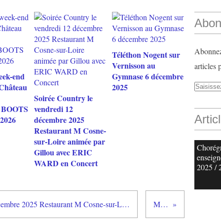
Abon
Abonnez-
Téléthon Nogent sur
Vernisson au
articles 
eek-end
Gymnase 6 décembre
 Château
2025
Soirée Country le
 BOOTS
vendredi 12
Artic
 2026
décembre 2025
Restaurant M Cosne-
sur-Loire animée par
Chorég
Gillou avec ERIC
enseign
WARD en Concert
2025 / 
Soirée Country le vendredi 12 décembre 2025 Restaurant M Cosne-sur-Loire animée par Gillou avec ERIC WARD en Concert
Mai 2026