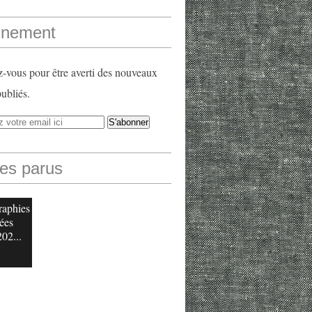
nement
vous pour être averti des nouveaux
publiés.
les parus
raphies
ées
202...