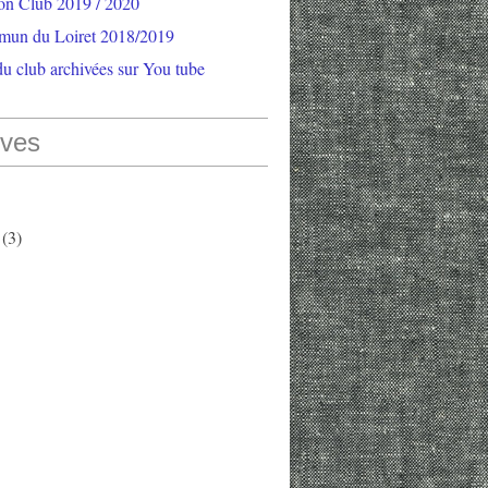
ion Club 2019 / 2020
mun du Loiret 2018/2019
u club archivées sur You tube
ives
(3)