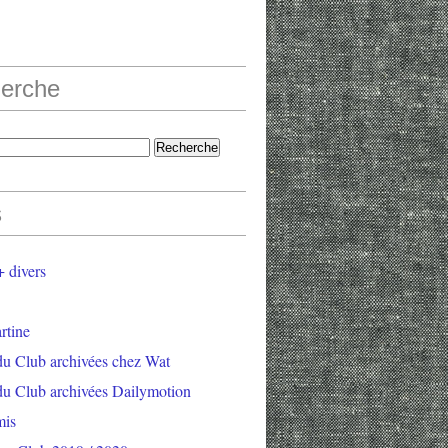
erche
s
 divers
rtine
du Club archivées chez Wat
du Club archivées Dailymotion
mis