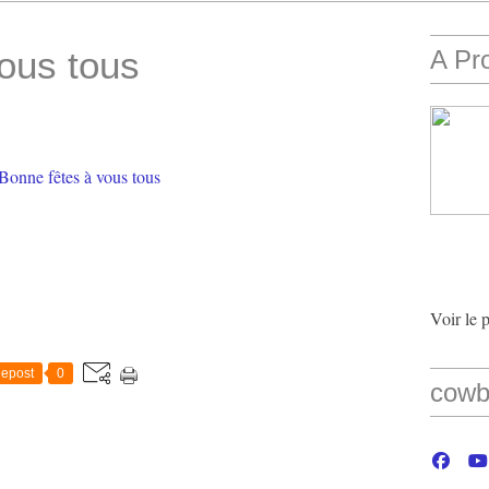
ous tous
A Pr
Voir le 
epost
0
cowb