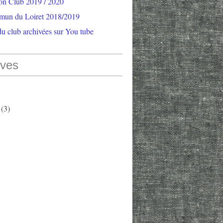
ion Club 2019 / 2020
mun du Loiret 2018/2019
u club archivées sur You tube
ives
(3)