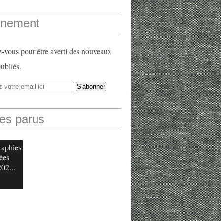
nement
vous pour être averti des nouveaux
publiés.
les parus
raphies
ées
202...