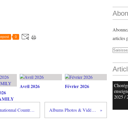
Abon
Abonnez-
epost
0
articles 
Artic
Chorég
Avril 2026
Février 2026
enseign
026
2025 / 
AMILY
Photos et Vidéos du Festival Internationnal Country Music de SANTA SUSANNA du 21 au 27 octobre 2018 (pouvez choisir une journée en cliquant sur photos ou vidéos)
Albums Photos & Vidéos Workshop Catalan avec Bruno Moggia et bal du 23 mars 2019