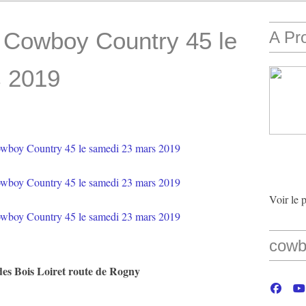
e Cowboy Country 45 le
A Pr
s 2019
Voir le 
cowb
des Bois Loiret route de Rogny