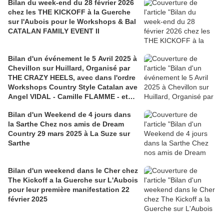
Bilan du week-end du 28 février 2026
chez les THE KICKOFF à la Guerche
sur l'Aubois pour le Workshops & Bal
CATALAN FAMILY EVENT II
Bilan d'un événement le 5 Avril 2025 à
Chevillon sur Huillard, Organisé par
THE CRAZY HEELS, avec dans l'ordre
Workshops Country Style Catalan ave
Angel VIDAL - Camille FLAMME - et
quelques pas avec Camille - Angel &
Bilan d'un Weekend de 4 jours dans
Théo - ensuite la remise des lots -
la Sarthe Chez nos amis de Dream
tous en shorts - et un peu de folie -
Country 29 mars 2025 à La Suze sur
des vidéos et photos du bal de Zaza -
Sarthe
Animation Gillou-Théo- Zaza - Merci à
Sosso pour les photos
Bilan d'un weekend dans le Cher chez
The Kickoff a la Guerche sur L'Aubois
pour leur première manifestation 22
février 2025