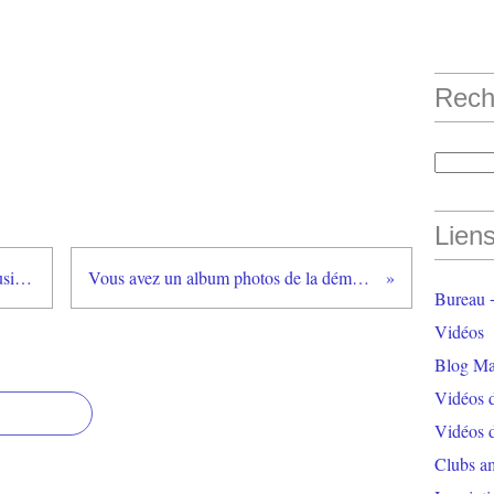
Rech
Lien
L'album photos de la fête de la musique vient de paraitre
Vous avez un album photos de la démo du 26 Juin à Nogent
Bureau +
Vidéos
Blog Ma
Vidéos 
Vidéos 
Clubs a