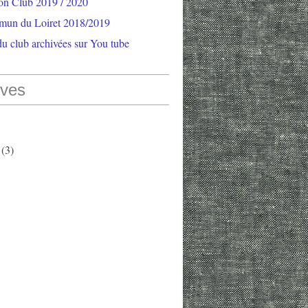
ion Club 2019 / 2020
mun du Loiret 2018/2019
u club archivées sur You tube
ives
(3)