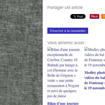
Partager cet article
R
S'inscrire à la newsletter
Vous aimerez aussi :
Medley phot
vidéos du ba
de Fontenay 
le 19 novemb
Bilan d'une journée