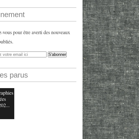
nement
vous pour être averti des nouveaux
publiés.
les parus
raphies
ées
202...