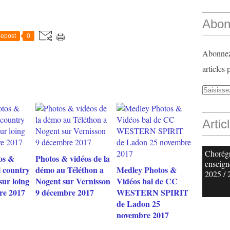
Abon
epost
0
Abonnez-
articles 
Artic
Chorég
os &
Photos & vidéos de la
enseign
l country
démo au Téléthon a
Medley Photos &
2025 / 
sur loing
Nogent sur Vernisson
Vidéos bal de CC
re 2017
9 décembre 2017
WESTERN SPIRIT
de Ladon 25
novembre 2017