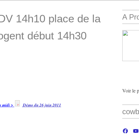
DV 14h10 place de la
A Pr
ogent début 14h30
Voir le 
ès midi >
Démo du 26 juin 2011
cowb