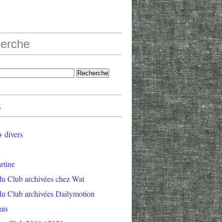
erche
s
 divers
rtine
du Club archivées chez Wat
du Club archivées Dailymotion
mis