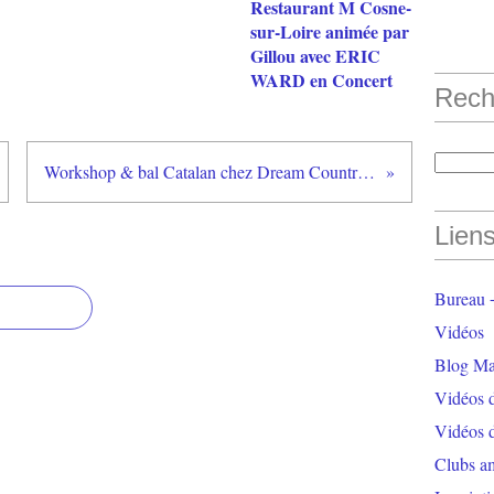
Restaurant M Cosne-
sur-Loire animée par
Gillou avec ERIC
WARD en Concert
Rech
Workshop & bal Catalan chez Dream Country à La Suze sur Sarthe ( Vidéos & Photos )
Lien
Bureau +
Vidéos
Blog Ma
Vidéos 
Vidéos 
Clubs a