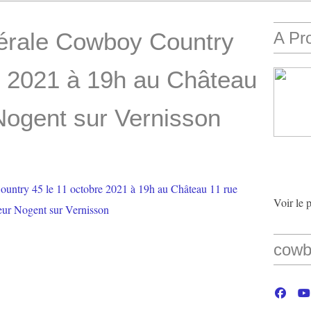
érale Cowboy Country
A Pr
e 2021 à 19h au Château
Nogent sur Vernisson
Voir le 
cowb