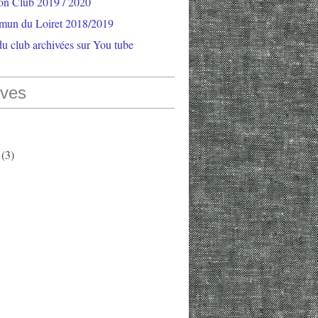
ion Club 2019 / 2020
mun du Loiret 2018/2019
u club archivées sur You tube
ives
(3)