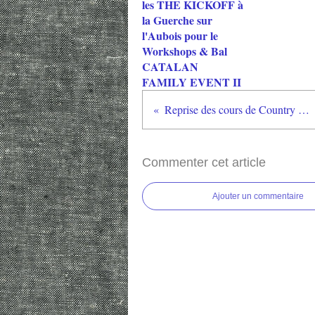
les THE KICKOFF à
la Guerche sur
l'Aubois pour le
Workshops & Bal
CATALAN
FAMILY EVENT II
Reprise des cours de Country le mercredi 13 septembre 2023
Commenter cet article
Ajouter un commentaire