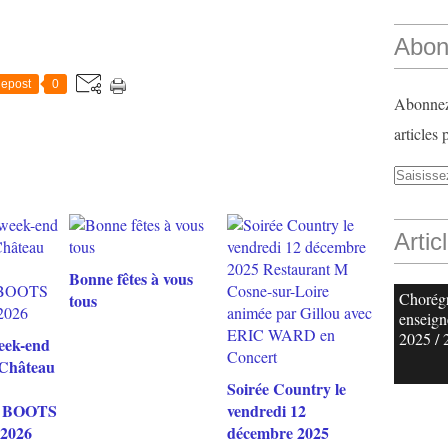
Abon
epost
0
Abonnez-
articles 
Artic
Bonne fêtes à vous
Chorég
tous
enseign
2025 / 
eek-end
 Château
Soirée Country le
 BOOTS
vendredi 12
 2026
décembre 2025