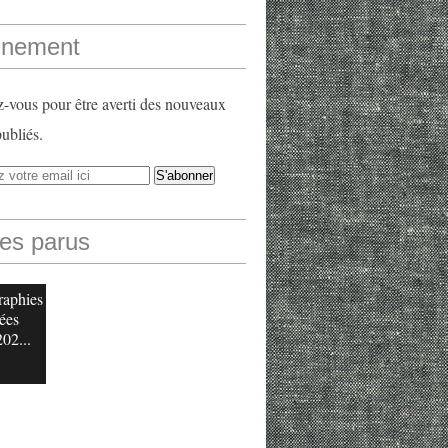
nement
vous pour être averti des nouveaux
publiés.
les parus
raphies
ées
202...