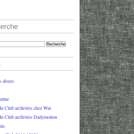
erche
s
 divers
rtine
du Club archivées chez Wat
du Club archivées Dailymotion
mis