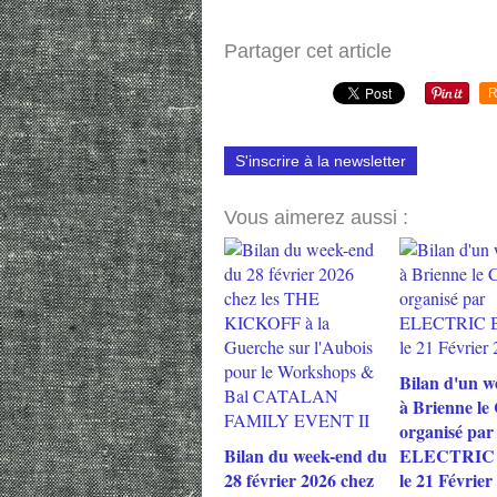
Partager cet article
R
S'inscrire à la newsletter
Vous aimerez aussi :
Bilan d'un w
à Brienne le
organisé par
Bilan du week-end du
ELECTRIC
28 février 2026 chez
le 21 Février