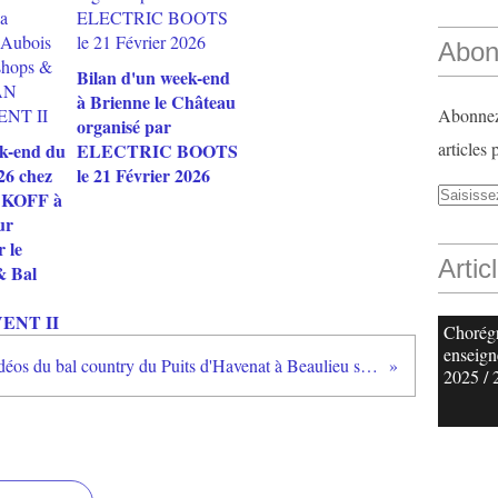
Abon
Bilan d'un week-end
à Brienne le Château
Abonnez-
organisé par
articles 
k-end du
ELECTRIC BOOTS
26 chez
le 21 Février 2026
CKOFF à
ur
 le
Artic
& Bal
ENT II
Chorég
enseign
Medley vidéos du bal country du Puits d'Havenat à Beaulieu sur Loire
2025 / 