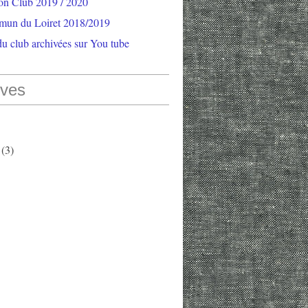
ion Club 2019 / 2020
mun du Loiret 2018/2019
u club archivées sur You tube
ives
(3)