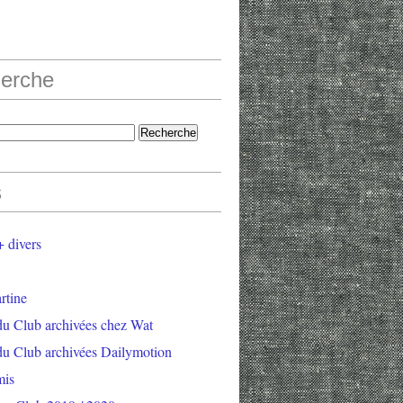
erche
s
 divers
rtine
du Club archivées chez Wat
du Club archivées Dailymotion
mis