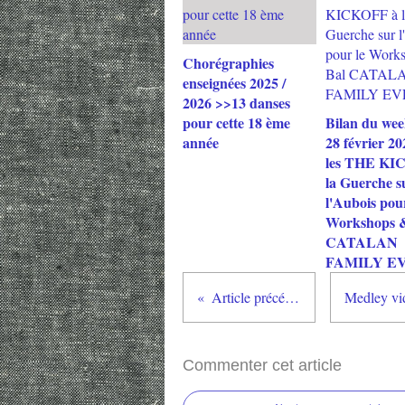
Chorégraphies
enseignées 2025 /
2026 >>13 danses
pour cette 18 ème
Bilan du wee
année
28 février 20
les THE KI
la Guerche s
l'Aubois pour
Workshops 
CATALAN
FAMILY EV
Article précédent
Commenter cet article