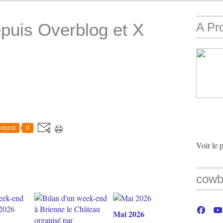
epuis Overblog et X
A Pr
epost
0
Voir le 
cowb
Mai 2026