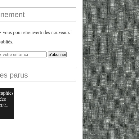
nement
vous pour être averti des nouveaux
publiés.
les parus
raphies
ées
202...