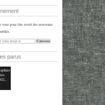
nement
vous pour être averti des nouveaux
publiés.
les parus
raphies
ées
202...