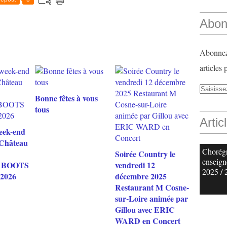
Abon
Abonnez-
articles 
Bonne fêtes à vous
tous
Artic
eek-end
 Château
Chorég
Soirée Country le
enseign
 BOOTS
vendredi 12
2025 / 
 2026
décembre 2025
Restaurant M Cosne-
sur-Loire animée par
Gillou avec ERIC
WARD en Concert