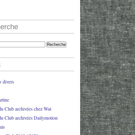
erche
s
 divers
rtine
du Club archivées chez Wat
du Club archivées Dailymotion
mis