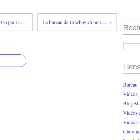
Chorégraphies enseignées 2015/2016 pour cette 8ème année ( 23 danses )
Le bureau de Cowboy Country 45 et les conditions
Rech
Lien
Bureau +
Vidéos
Blog Ma
Vidéos 
Vidéos 
Clubs a