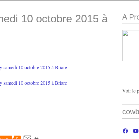
medi 10 octobre 2015 à
A Pr
Voir le 
cowb
epost
0