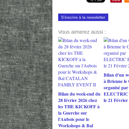
S'inscrire à la newsletter
Vous aimerez aussi :
Bilan d'un w
à Brienne le
organisé par
Bilan du week-end du
ELECTRIC
28 février 2026 chez
le 21 Février
les THE KICKOFF à
la Guerche sur
l'Aubois pour le
Workshops & Bal