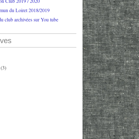
ion Club 2019 / 2020
mun du Loiret 2018/2019
u club archivées sur You tube
ives
(3)