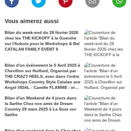
Vous aimerez aussi
Bilan du week-end du 28 février 2026
chez les THE KICKOFF à la Guerche
sur l'Aubois pour le Workshops & Bal
CATALAN FAMILY EVENT II
Bilan d'un événement le 5 Avril 2025 à
Chevillon sur Huillard, Organisé par
THE CRAZY HEELS, avec dans l'ordre
Workshops Country Style Catalan ave
Angel VIDAL - Camille FLAMME - et
quelques pas avec Camille - Angel &
Bilan d'un Weekend de 4 jours dans
Théo - ensuite la remise des lots -
la Sarthe Chez nos amis de Dream
tous en shorts - et un peu de folie -
Country 29 mars 2025 à La Suze sur
des vidéos et photos du bal de Zaza -
Sarthe
Animation Gillou-Théo- Zaza - Merci à
Sosso pour les photos
Bilan d'un weekend dans le Cher chez